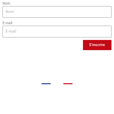
Nom
E-mail
S'inscrire
France Football Détection est une agence qui organise des
rassemblements afin de mettre en relation les joueurs et les clubs